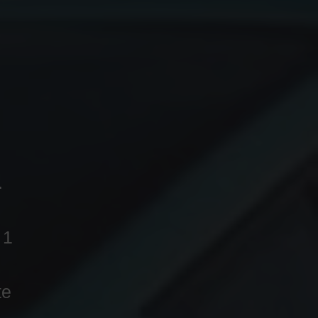
.
 1
te