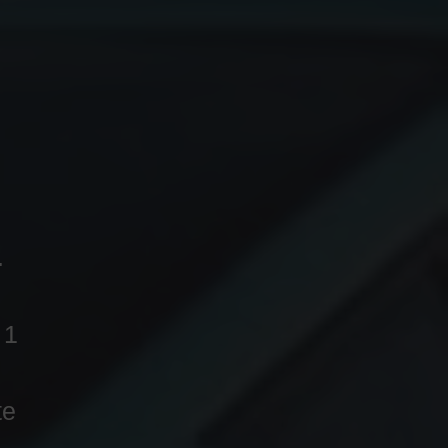
.
 1
te