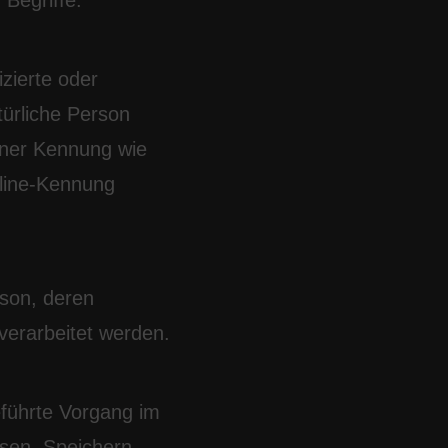
Begriffe:
izierte oder
atürliche Person
einer Kennung wie
line-Kennung
erson, deren
verarbeitet werden.
eführte Vorgang im
en, Speichern,