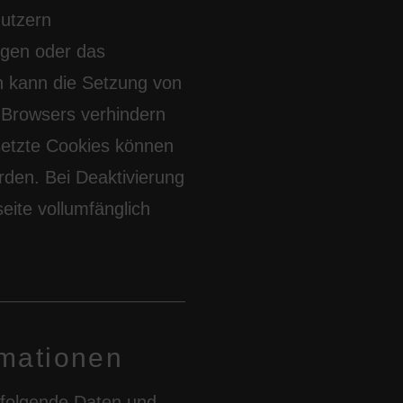
Nutzern
ggen oder das
n kann die Setzung von
 Browsers verhindern
setzte Cookies können
den. Bei Deaktivierung
eite vollumfänglich
rmationen
 folgende Daten und