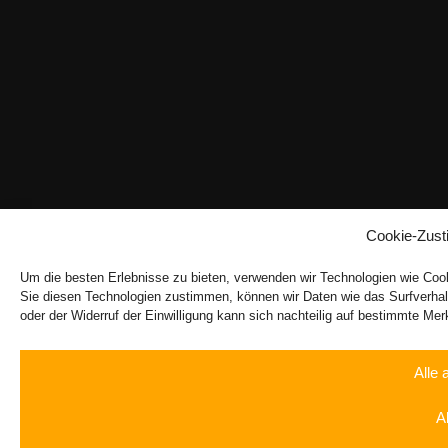
Cookie-Zust
Um die besten Erlebnisse zu bieten, verwenden wir Technologien wie Coo
Sie diesen Technologien zustimmen, können wir Daten wie das Surfverhalte
oder der Widerruf der Einwilligung kann sich nachteilig auf bestimmte M
Alle 
A