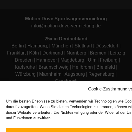
Motion Drive Sportwagenvermietung
info@motion-drive-vermietung.de
25x in Deutschland
Berlin
|
Hamburg
, |
München
|
Stuttgart
|
Düsseldorf
|
Frankfurt
|
Köln
|
Dortmund
|
Nürnberg
|
Bremen
|
Leipzig
|
Dresden
|
Hannover
|
Magdeburg
|
Ulm
|
Freiburg
|
Karlsruhe
|
Braunschweig
|
Heilbronn
|
Bielefeld
|
Würzburg
|
Mannheim
|
Augsburg
|
Regensburg
|
Osnabrück
Cookie-Zustimmung ve
AGB
|
Impressum
|
FAQ
|
Datenschutzerklärung
Um die besten Erlebnisse zu bieten, verwenden wir Technologien wie Coo
darauf zuzugreifen. Wenn Sie diesen Technologien zustimmen, können wir
dieser Website verarbeiten. Die Nichteinwilligung oder der Widerruf der E
und Funktionen auswirken.