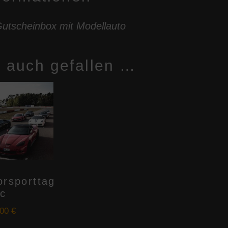
utscheinbox mit Modellauto
r auch gefallen …
orsporttag
ic
,00
€