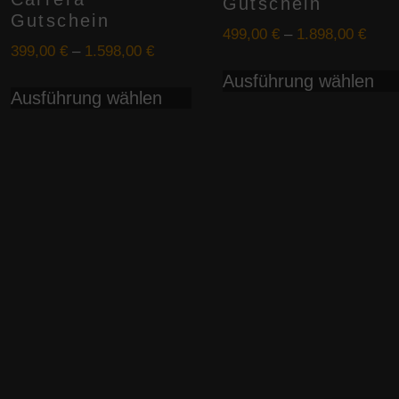
Gutschein
Gutschein
499,00
€
–
1.898,00
€
399,00
€
–
1.598,00
€
eses
Dieses
Ausführung wählen
odukt
Ausführung wählen
Produkt
ist
weist
hrere
mehrere
rianten
Varianten
f.
auf.
e
Die
tionen
Optionen
nnen
können
f
auf
r
der
oduktseite
Produktseite
wählt
gewählt
rden
werden