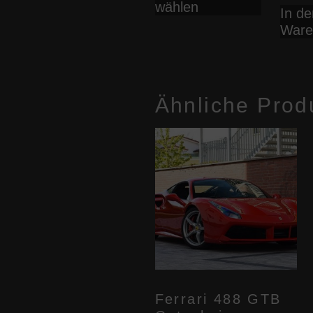
wählen
weist
In de
mehrer
Ware
Variante
auf.
Die
Optione
Ähnliche Prod
können
auf
der
Produkts
gewählt
werden
Ferrari 488 GTB