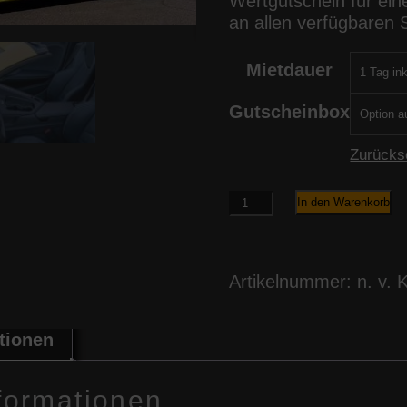
Wertgutschein für ein
an allen verfügbaren 
Mietdauer
Gutscheinbox
Zurücks
Corvette
In den Warenkorb
Gutschein
Menge
Artikelnummer:
n. v.
K
tionen
nformationen