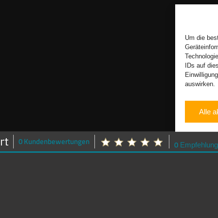
Um die best
Geräteinfor
Technologie
IDs auf die
Einwilligun
auswirken.
Alle a
0 Kundenbewertungen
0
Empfehlung
Vertrag widerrufen
Motion Drive Sportwagenvermietung
info@motion-drive-vermietung.de
25x in Deutschland