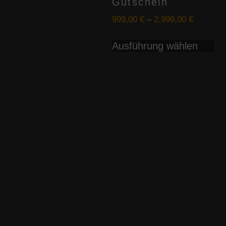
Gutschein
999,00
€
–
2.999,00
€
Di
Ausführung wählen
Pr
we
me
Va
au
Di
Op
kö
au
de
Pr
ge
we