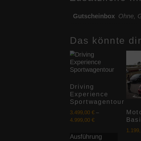
Gutscheinbox
Ohne, G
Das könnte di
Driving
Experience
Sportwagentour
Mot
3.499,00
€
–
Bas
4.999,00
€
Dieses
1.199
Ausführung
Produkt