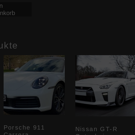
n
e
nkorb
n
n
ukte
eite
Porsche 911
Nissan GT-R
Carrera