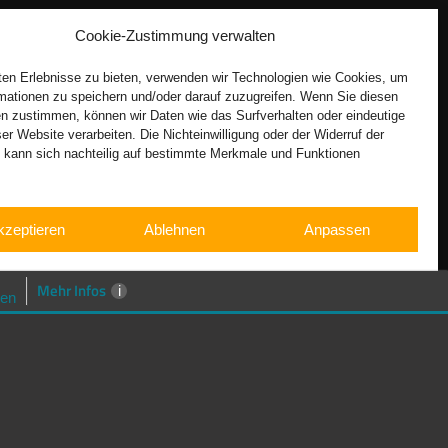
Cookie-Zustimmung verwalten
en Erlebnisse zu bieten, verwenden wir Technologien wie Cookies, um
mationen zu speichern und/oder darauf zuzugreifen. Wenn Sie diesen
n zustimmen, können wir Daten wie das Surfverhalten oder eindeutige
ser Website verarbeiten. Die Nichteinwilligung oder der Widerruf der
g kann sich nachteilig auf bestimmte Merkmale und Funktionen
kzeptieren
Ablehnen
Anpassen
Cookie-Richtlinie
Datenschutzerklärung
Impressum
Mehr Infos
i
en