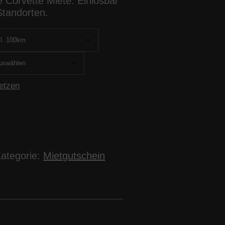
e Corvette Miete. Einlösbar
Standorten.
etzen
ategorie:
Mietgutschein