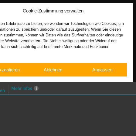
Cookie-Zustimmung verwalten
en Erlebnisse zu bieten, verwenden wir Technologien wie Cookies, um
mationen zu speichern und/oder darauf zuzugreifen. Wenn Sie diesen
n zustimmen, können wir Daten wie das Surfverhalten oder eindeutige
ser Website verarbeiten. Die Nichteinwilligung oder der Widerruf der
g kann sich nachteilig auf bestimmte Merkmale und Funktionen
kzeptieren
Ablehnen
Anpassen
Cookie-Richtlinie
Datenschutzerklärung
Impressum
Mehr Infos
i
en