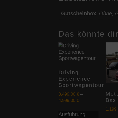
Gutscheinbox
Ohne, G
Das könnte di
Driving
Experience
Sportwagentour
Mot
3.499,00
€
–
Bas
4.999,00
€
Dieses
1.199
Ausführung
Produkt