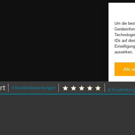
Um die best
Geräteinfor
Technologie
IDs auf die
Einwilligun
auswirken.
Alle a
0 Kundenbewertungen
0
Empfehlung
Vertrag widerrufen
Motion Drive Sportwagenvermietung
info@motion-drive-vermietung.de
25x in Deutschland