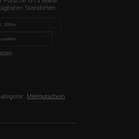
ne Porsche GT3 Miete.
rfügbaren Standorten.
etzen
ategorie:
Mietgutschein