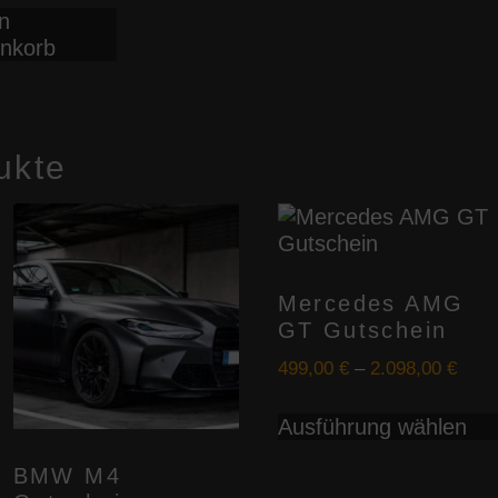
n
e
nkorb
n
n
ukte
eite
Mercedes AMG
GT Gutschein
499,00
€
–
2.098,00
€
Ausführung wählen
BMW M4