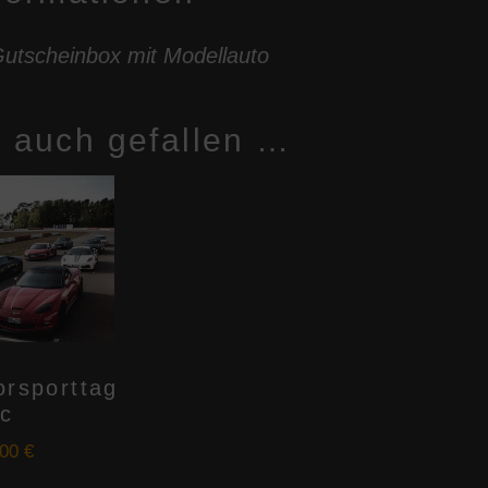
utscheinbox mit Modellauto
r auch gefallen …
orsporttag
ic
,00
€