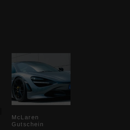
Dieses
Produkt
McLaren
weist
Gutschein
mehrere