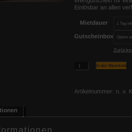
Wertgutschein für ei
Einlösbar an allen ve
Mietdauer
Gutscheinbox
Zurücks
Porsche
In den Warenkorb
GT3
Gutschein
Menge
Artikelnummer:
n. v.
K
tionen
nformationen