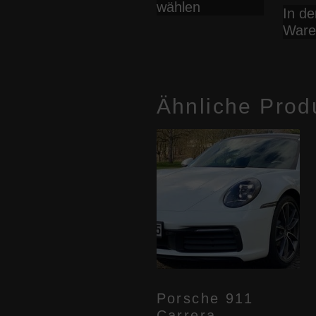
wählen
weist
In de
mehrer
Ware
Variante
auf.
Die
Optione
Ähnliche Prod
können
auf
der
Produkts
gewählt
werden
Porsche 911
Carrera