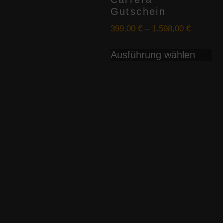
Gutschein
399,00
€
–
1.598,00
€
Di
Ausführung wählen
Pr
we
me
Va
au
Di
Op
kö
au
de
Pr
ge
we