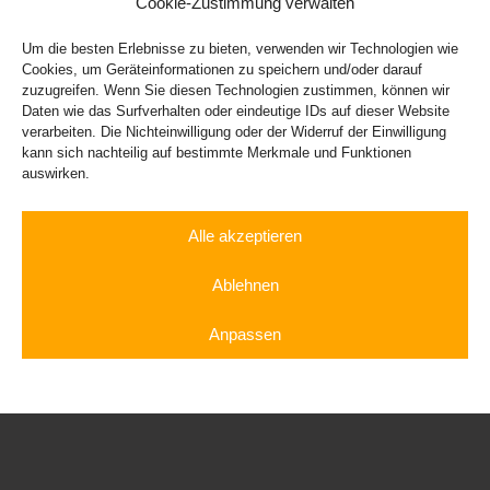
Cookie-Zustimmung verwalten
Um die besten Erlebnisse zu bieten, verwenden wir Technologien wie
Cookies, um Geräteinformationen zu speichern und/oder darauf
zuzugreifen. Wenn Sie diesen Technologien zustimmen, können wir
Daten wie das Surfverhalten oder eindeutige IDs auf dieser Website
verarbeiten. Die Nichteinwilligung oder der Widerruf der Einwilligung
Ferrari F8 Tributo
kann sich nachteilig auf bestimmte Merkmale und Funktionen
auswirken.
Alle akzeptieren
Ablehnen
Anpassen
Sportwagen
Luxusauto
Rennwagen
Gutschein
Nissan GT-R
mieten
mieten
fahren
Shop
Cookie-Richtlinie
Datenschutzerklärung
Impressum