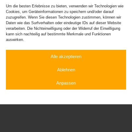
Um die besten Erlebnisse zu bieten, verwenden wir Technologien wie
Porsche 911
Cookies, um Geräteinformationen zu speichern und/oder darauf
zuzugreifen. Wenn Sie diesen Technologien zustimmen, können wir
Daten wie das Surfverhalten oder eindeutige IDs auf dieser Website
verarbeiten. Die Nichteinwilligung oder der Widerruf der Einwilligung
kann sich nachteilig auf bestimmte Merkmale und Funktionen
auswirken.
Alle akzeptieren
Ablehnen
Audi RS3
Anpassen
Sportwagen
Luxusauto
Rennwagen
Gutschein
mieten
mieten
fahren
Shop
Cookie-Richtlinie
Datenschutzerklärung
Impressum