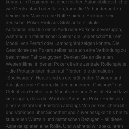
können. In Regionen mit einer reichen Automobilgeschichte,
wie Deutschland oder Italien, kann die Verbundenheit zu
heimischen Marken eine Rolle spielen. So könnte ein
deutscher Poker-Profi aus Stolz auf die lokale
Automobilindustrie einen Audi oder Porsche bevorzugen,
während ein italienischer Spieler die Leidenschaft für ein
Modell von Ferrari oder Lamborghini zeigen könnte.
Die
Geschichte des Pokers selbst hat auch eine Verbindung zu
bestimmten Fahrzeugtypen. Denken Sie an die alten
Westernfilme, in denen Poker oft eine zentrale Rolle spielte
– die Protagonisten ritten auf Pferden, die damaligen
„Sportwagen“. Heute sind es die brüllenden Motoren und
das glänzende Chrom, die den modernen „Cowboys“ das
Gefühl von Freiheit und Macht verleihen.
Abschließend lässt
sich sagen, dass die Wahl des Autos bei Poker-Profis von
einer Vielzahl von Faktoren abhängt. Von persönlichem Stil
und Vorlieben über Sicherheit und Zuverlässigkeit bis hin zu
kulturellen Wurzeln und historischen Bezügen – all diese
Aspekte spielen eine Rolle. Und während wir spekulieren