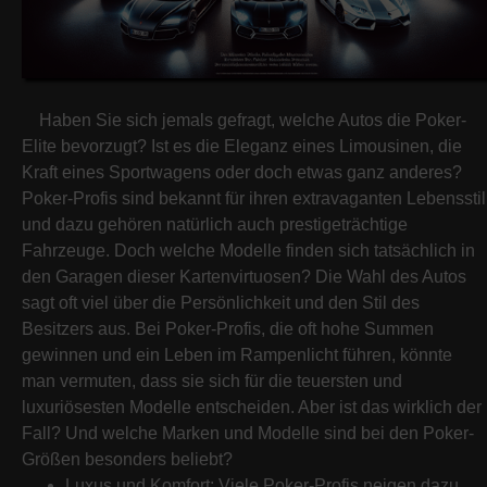
Haben Sie sich jemals gefragt, welche Autos die Poker-
Elite bevorzugt? Ist es die Eleganz eines Limousinen, die
Kraft eines Sportwagens oder doch etwas ganz anderes?
Poker-Profis sind bekannt für ihren extravaganten Lebensstil
und dazu gehören natürlich auch prestigeträchtige
Fahrzeuge. Doch welche Modelle finden sich tatsächlich in
den Garagen dieser Kartenvirtuosen?
Die Wahl des Autos
sagt oft viel über die Persönlichkeit und den Stil des
Besitzers aus. Bei Poker-Profis, die oft hohe Summen
gewinnen und ein Leben im Rampenlicht führen, könnte
man vermuten, dass sie sich für die teuersten und
luxuriösesten Modelle entscheiden. Aber ist das wirklich der
Fall? Und welche Marken und Modelle sind bei den Poker-
Größen besonders beliebt?
Luxus und Komfort: Viele Poker-Profis neigen dazu,