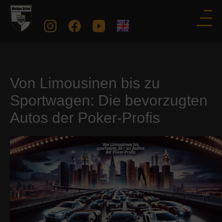
Von Limousinen bis zu
Sportwagen: Die bevorzugten
Autos der Poker-Profis