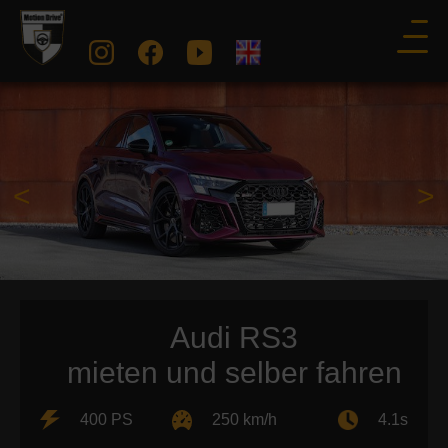
<
>
Audi RS3
mieten und selber fahren
400 PS
250 km/h
4.1s