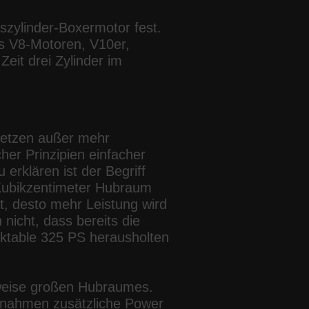
szylinder-Boxermotor fest.
s V8-Motoren, V10er,
eit drei Zylinder im
rsetzen außer mehr
her Prinzipien einfacher
erklären ist der Begriff
0 Kubikzentimeter Hubraum
, desto mehr Leistung wird
icht, dass bereits die
ektable 325 PS herausholten
sweise großen Hubraumes.
aßnahmen zusätzliche Power