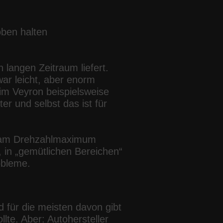
oben halten
 langen Zeitraum liefert.
ar leicht, aber enorm
im Veyron beispielsweise
er und selbst das ist für
t am Drehzahlmaximum
t, in „gemütlichen Bereichen“
obleme.
 für die meisten davon gibt
te. Aber: Autohersteller