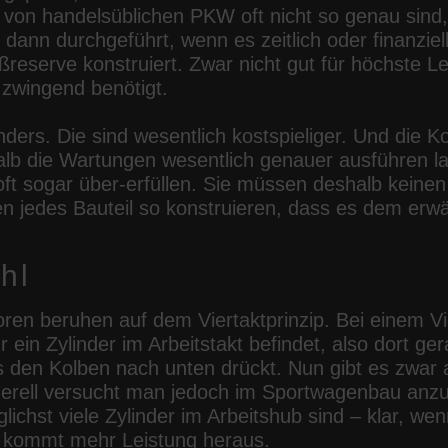
 von handelsüblichen PKW oft nicht so genau sind,
dann durchgeführt, wenn es zeitlich oder finanziell 
ißreserve konstruiert. Zwar nicht gut für höchste L
 zwingend benötigt.
nders. Die sind wesentlich kostspieliger. Und die 
alb die Wartungen wesentlich genauer ausführen l
ft sogar über-erfüllen. Sie müssen deshalb keinen 
n jedes Bauteil so konstruieren, dass es dem er
hl
n beruhen auf dem Viertaktprinzip. Bei einem Vie
ur ein Zylinder im Arbeitstakt befindet, also dort 
s den Kolben nach unten drückt. Nun gibt es zwar a
nerell versucht man jedoch im Sportwagenbau anzu
ichst viele Zylinder im Arbeitshub sind – klar, we
t, kommt mehr Leistung heraus.