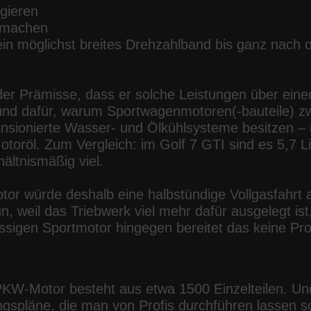
agieren
eimachen
in möglichst breites Drehzahlband bis ganz nach 
er Prämisse, dass er solche Leistungen über einen
rund dafür, warum Sportwagenmotoren(-bauteile) zw
nsionierte Wasser- und Ölkühlsysteme besitzen – 
otoröl. Zum Vergleich: im Golf 7 GTI sind es 5,7 Lit
ltnismäßig viel.
or würde deshalb eine halbstündige Vollgasfahr
un, weil das Triebwerk viel mehr dafür ausgelegt is
assigen Sportmotor hingegen bereitet das keine Pr
-PKW-Motor besteht aus etwa 1500 Einzelteilen. Und
spläne, die man von Profis durchführen lassen soll