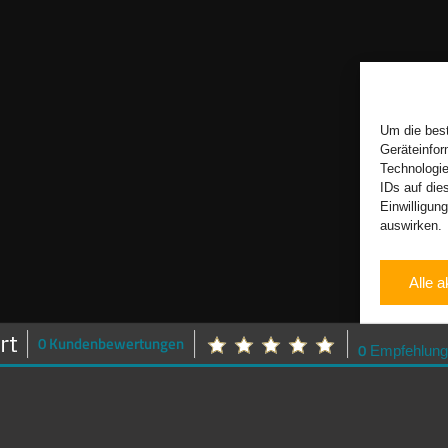
Um die best
Geräteinfor
Technologie
IDs auf die
Einwilligun
auswirken.
Alle a
0 Kundenbewertungen
0
Empfehlung
Motion Drive Sportwagenvermietung
info@motion-drive-vermietung.de