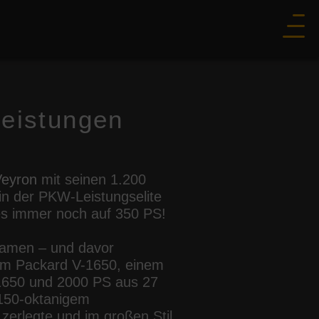
eistungen
Veyron
mit seinen 1.200
in der PKW-Leistungselite
 es immer noch auf 350 PS!
rkamen – und davor
em Packard V-1650, einem
 1650 und 2000 PS aus 27
 150-oktanigem
 zerlegte und im großen Stil