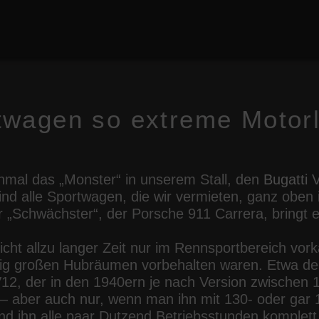
wagen so extreme Motorl
nmal das „Monster“ in unserem Stall, den
Bugatti 
ind alle Sportwagen, die wir vermieten, ganz oben 
r „Schwächster“, der Porsche 911 Carrera, bringt
nicht allzu langer Zeit nur im Rennsportbereich vo
zig großen Hubräumen vorbehalten waren. Etwa d
V12, der in den 1940ern je nach Version zwischen
– aber auch nur, wenn man ihn mit 130- oder gar
und ihn alle paar Dutzend Betriebsstunden komplett