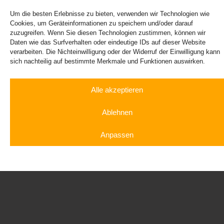
Um die besten Erlebnisse zu bieten, verwenden wir Technologien wie
Cookies, um Geräteinformationen zu speichern und/oder darauf
zuzugreifen. Wenn Sie diesen Technologien zustimmen, können wir
Daten wie das Surfverhalten oder eindeutige IDs auf dieser Website
verarbeiten. Die Nichteinwilligung oder der Widerruf der Einwilligung kann
Ford Mustang mieten
sich nachteilig auf bestimmte Merkmale und Funktionen auswirken.
Alle akzeptieren
Ablehnen
Anpassen
Sportwagen
Luxusauto
Rennwagen
Gutschein
mieten
mieten
fahren
Shop
Cookie-Richtlinie
Datenschutzerklärung
Impressum
Audi RS6 mieten